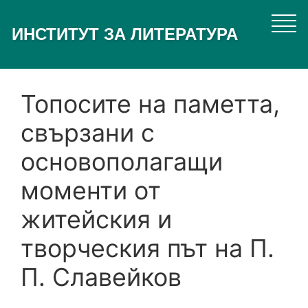
Премини
към
ИНСТИТУТ ЗА ЛИТЕРАТУРА
основното
съдържание
Топосите на паметта,
свързани с
основополагащи
моменти от
житейския и
творческия път на П.
П. Славейков