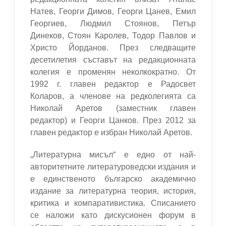
Натев, Георги Димов, Георги Цанев, Емил
Георгиев, Людмил Стоянов, Петър
Динеков, Стоян Каролев, Тодор Павлов и
Христо Йорданов. През следващите
десетилетия съставът на редакционната
колегия е променян неколкократно. От
1992 г. главен редактор е Радосвет
Коларов, а членове на редколегията са
Николай Аретов (заместник главен
редактор) и Георги Цанков. През 2012 за
главен редактор е избран Николай Аретов.
„Литературна мисъл“ е едно от най-
авторитетните литературоведски издания и
е единственото българско академично
издание за литературна теория, история,
критика и компаративистика. Списанието
се наложи като дискусионен форум в