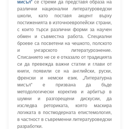
мисъл“
се стреми да представя образа на
различни национални литературоведски
школи, като поставя акцент върху
постиженията в източноевропейски страни,
с които търси различни форми за научен
обмен и съвместна работа. Специални
броеве са посветени на чешкото, полското
и унгарското литературознение.
Списанието не се е отказало от традицията
си да превежда важни статии и глави от
книги, появили се на английски, руски,
френски и немски език. „Литературна
мисъл“ е призвана да бъде
методологически коректив и арбитър в
шумни и разгорещени дискусии, да
изследва реториката, която маскира
логиката в постмодерната епистемология,
в частност в съвременни литературоведски
разработки.