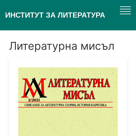
Премини
към
ИНСТИТУТ ЗА ЛИТЕРАТУРА
основното
съдържание
Литературна мисъл