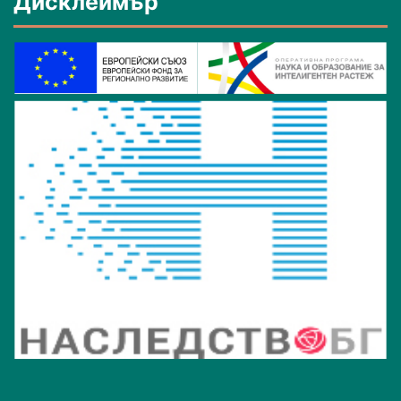
Дисклеймър