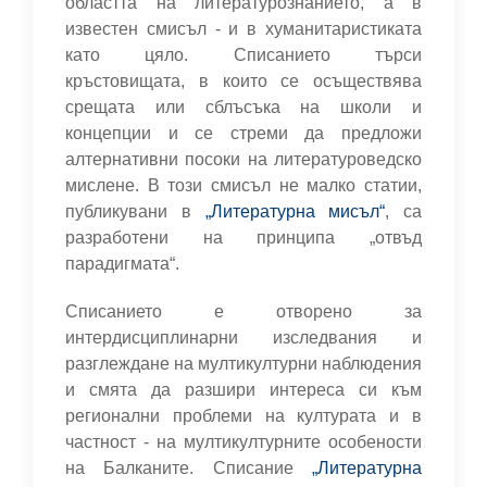
областта на литературознанието, а в
известен смисъл - и в хуманитаристиката
като цяло. Списанието търси
кръстовищата, в които се осъществява
срещата или сблъсъка на школи и
концепции и се стреми да предложи
алтернативни посоки на литературоведско
мислене. В този смисъл не малко статии,
публикувани в
„Литературна мисъл“
, са
разработени на принципа „отвъд
парадигмата“.
Списанието е отворено за
интердисциплинарни изследвания и
разглеждане на мултикултурни наблюдения
и смята да разшири интереса си към
регионални проблеми на културата и в
частност - на мултикултурните особености
на Балканите. Списание
„Литературна