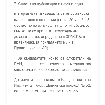
7. Списък на публикации в научни издания.
8. Справка за изпълнение на минималните
национални изисквания (по чл. 2б, ал. 2 и 3,
съответно на изискванията по чл. 2б, ал. 5,
към която се прилагат необходимите
доказателства, определени в ЗРАСРБ, в
правилника за прилагането му и в
Правилника на ИЛ).
* За кандидатите, които са служители на
БАН, не се изисква медицинско
свидетелство и свидетелство за съдимост.
Документите се подават в Канцеларията на
Института – бул. „Шипченски проход“ № 52,
бл. 17, ет. 7, ст. 704, тел. 02/971-70-56.