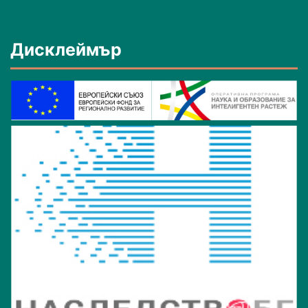
Дисклеймър