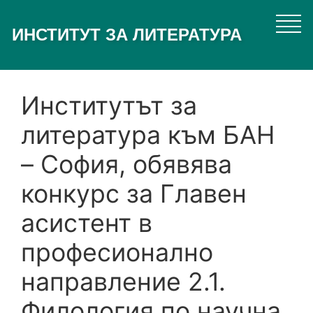
Премини
към
ИНСТИТУТ ЗА ЛИТЕРАТУРА
основното
съдържание
Институтът за
литература към БАН
– София, обявява
конкурс за Главен
асистент в
професионално
направление 2.1.
Филология по научна