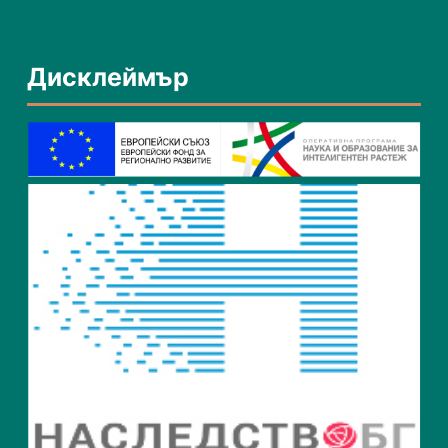
Дисклеймър