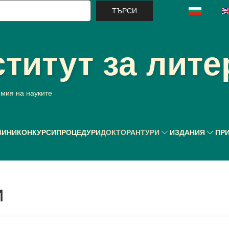
ърси
титут за лите
емия на науките
ВИНИ
КОНКУРСИ
ПРОЦЕДУРИ
ДОКТОРАНТУРИ
ИЗДАНИЯ
ПР
и