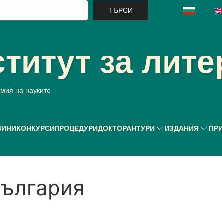
ърси
титут за лите
емия на науките
ВИНИ
КОНКУРСИ
ПРОЦЕДУРИ
ДОКТОРАНТУРИ
ИЗДАНИЯ
ПР
България