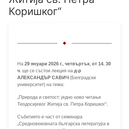
Коришког“
На
29 януари 2026 г., четвъртък, от 14. 30
ч
. ще се състои лекция на
д-р
АЛЕКСАНДЪР САВИЧ
(Белградски
университет) на тема:
„Природа и светост: једно ново читање
Теодосијевог Житија св. Петра Коришког“.
Събитието е част от семинара
„Средновековната българска литература в