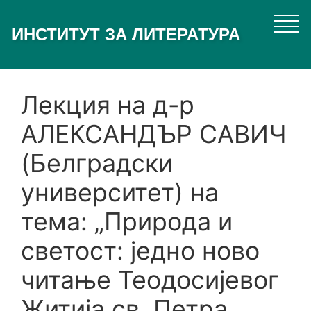
Премини
към
ИНСТИТУТ ЗА ЛИТЕРАТУРА
основното
съдържание
Лекция на д-р
АЛЕКСАНДЪР САВИЧ
(Белградски
университет) на
тема: „Природа и
светост: једно ново
читање Теодосијевог
Житија св. Петра