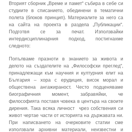
Вторият сборник „Време и памет“ събира в себе си
студиите в списанието, обединени в тематични
полета (блоков принцип). Материалите за него са
на сайта на проекта в раздела „Публикации“.
Подготвя се за печат. Използвайки
интердисциплинарния подход, постигнахме
следното:
Попълваме празноти в знанието за живота и
делото на създателите на „Философски преглед“,
принадлежащи към научния и културния елит на
България – хора с ерудиция, висок морал и
обществена ангажираност. Често подценяваме
биографичния момент, забравяйки, че
философията поставя човека в центъра на своите
дирения. Така всяка личност чрез собствения си
живот чертае части от историята на държавата ни.
При написването на очерковите статии сме
използвали архивни материали, неизвестни и