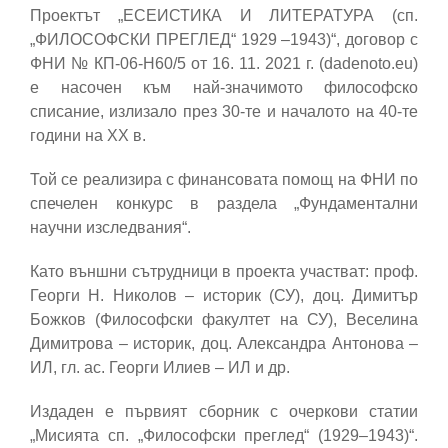
Проектът „ЕСЕИСТИКА И ЛИТЕРАТУРА (сп.
„ФИЛОСОФСКИ ПРЕГЛЕД“ 1929 –1943)“, договор с
ФНИ № КП-06-Н60/5 от 16. 11. 2021 г. (dadenoto.eu)
е насочен към най-значимото философско
списание, излизало през 30-те и началото на 40-те
години на ХХ в.
Той се реализира с финансовата помощ на ФНИ по
спечелен конкурс в раздела „Фундаментални
научни изследвания“.
Като външни сътрудници в проекта участват: проф.
Георги Н. Николов – историк (СУ), доц. Димитър
Божков (Философски факултет на СУ), Веселина
Димитрова – историк, доц. Александра Антонова –
ИЛ, гл. ас. Георги Илиев – ИЛ и др.
Издаден е първият сборник с очеркови статии
„Мисията сп. „Философски преглед“ (1929–1943)“.