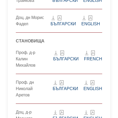
Трайкова
БЪЛГАРСКИ
ENGLISH
Доц. дн Морис
Фадел
БЪЛГАРСКИ
ENGLISH
СТАНОВИЩА
Проф. д-р
Калин
БЪЛГАРСКИ
FRENCH
Михайлов
Проф. дн
Николай
БЪЛГАРСКИ
ENGLISH
Аретов
Доц. д-р