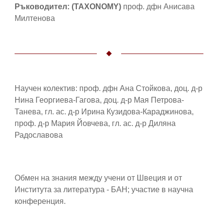
Ръководител: (TAXONOMY)
проф. дфн Анисава
Милтенова
Научен колектив: проф. дфн Ана Стойкова, доц. д-р
Нина Георгиева-Гагова, доц. д-р Мая Петрова-
Танева, гл. ас. д-р Ирина Кузидова-Караджинова,
проф. д-р Мария Йовчева, гл. ас. д-р Диляна
Радославова
Обмен на знания между учени от Швеция и от
Института за литература - БАН; участие в научна
конференция.