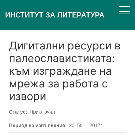
Премини
към
ИНСТИТУТ ЗА ЛИТЕРАТУРА
основното
съдържание
Дигитални ресурси в
палеославистиката:
към изграждане на
мрежа за работа с
извори
Статус
Приключил
Период на изпълнение
2015г. — 2017г.