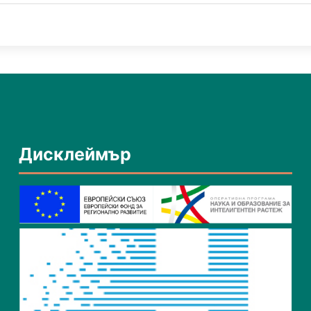
Дисклеймър