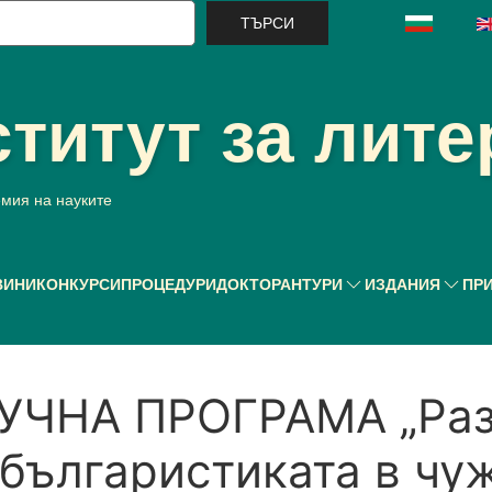
ърси
титут за лите
емия на науките
ВИНИ
КОНКУРСИ
ПРОЦЕДУРИ
ДОКТОРАНТУРИ
ИЗДАНИЯ
ПР
ЧНА ПРОГРАМА „Раз
българистиката в чу