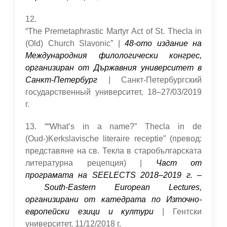
12.
“The Premetaphrastic Martyr Act of St. Thecla in
(Old) Church Slavonic” |
48-ото издание на
Международния филологически конгрес,
организиран от Държавния университет в
Санкт-Петербург
| Санкт-Петербургский
государственный университет, 18–27/03/2019
г.
13. ““What’s in a name?” Thecla in de
(Oud-)Kerkslavische literaire receptie” (превод:
представяне на cв. Текла в старобългарската
литературна рецепция) |
Част от
програмата на SEELECTS 2018–2019 г. –
South-Eastern European Lectures,
организирани от катедрата по Източно-
европейски езици и култури
| Гентски
университет, 11/12/2018 г.