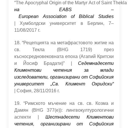
“The Apocryphal Origin of the Martyr Act of Saint Thekla 
на EABS –
European Association of Biblical Studies
| Хумболдски университет в Берлин, 7–
11/08/2017 г.
18. “Рецепцията на метафрастовото житие на
св. Текла (BHG 1719) през
късносредновековната епоха (Агапий Критски
и Йосиф Брадати)” |
Седемнадесети
Климентови четения за млади
изследователи, организирани от Софийския
университет „Св. Климент Охридски“
| София, 28/11/2016 г.
19. “Римското мъчение на св. св. Козма и
Дамян (BHG 377(e)): лингвокултурологични
аспекти |
Шестнадесети Климентови
четения, организирани от Софийския