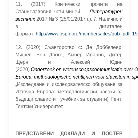
11. (2017) Критически прочити на
Станиславовия чети-миней. –
Литературен
вестник
2017 № 3 (25/01/2017 г.), 7. Налично и
в дигитален
формат:
http://www.bsph.org/members/files/pub_pdf_15
12. (2020) Съавторство с: Де Доббелеер,
Мишел, Бен Дооге, Амбер Иванов, Дитер
Щерн и Aлексей Юдин
(2020)
Onderzoek en wetenschapscommunicatie over O
Europa: methodologische richtlijnen voor slavisten in sp
„Изследване и изследователско общуване за
Източна Европа: методологически насоки за
бъдещи слависти“; учебник за студенти). Гент:
Гентски Университет.
ПРЕДСТАВЕНИ ДОКЛАДИ И ПОСТЕР