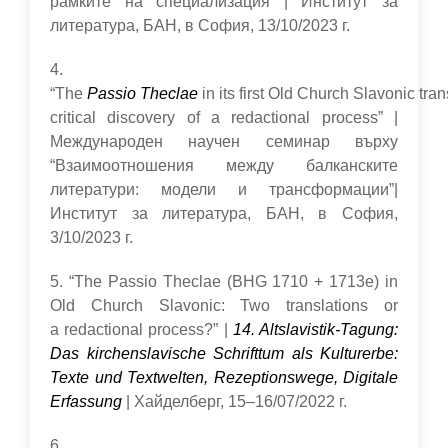
рамките на специализация | Институт за
литература, БАН, в София, 13/10/2023 г.
4.
“The
Passio Theclae
in its first Old Church Slavonic trans
critical discovery of a redactional process” |
Международен научен семинар върху
“Взаимоотношения между балканските
литератури: модели и трансформации”|
Институт за литература, БАН, в София,
3/10/2023 г.
5. “The Passio Theclae (BHG 1710 + 1713e) in
Old Church Slavonic: Two translations or
a redactional process?” |
14. Altslavistik-Tagung:
Das kirchenslavische Schrifttum als Kulturerbe:
Texte und Textwelten, Rezeptionswege, Digitale
Erfassung
| Хайделберг, 15–16/07/2022 г.
6.