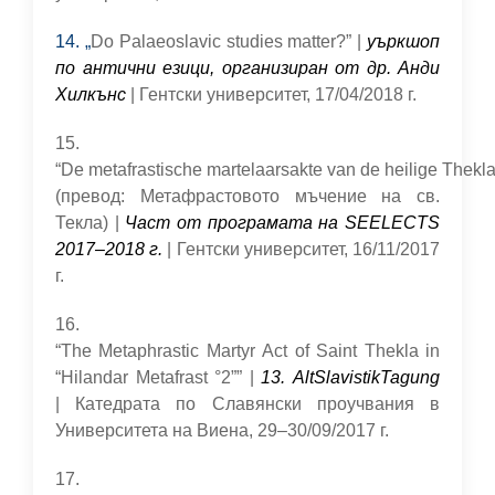
14. „
Do Palaeoslavic studies matter?” |
уъркшоп
по антични езици, организиран от др. Анди
Хилкънс
| Гентски университет, 17/04/2018 г.
15.
“De metafrastische martelaarsakte van de heilige Thekla
(превод: Метафрастовото мъчение на cв.
Текла) |
Част от програмата на SEELECTS
2017–2018 г.
| Гентски университет, 16/11/2017
г.
16.
“The Metaphrastic Martyr Act of Saint Thekla in
“Hilandar Metafrast °2”” |
13. AltSlavistikTagung
| Катедрата по Славянски проучвания в
Университета на Виена, 29–30/09/2017 г.
17.