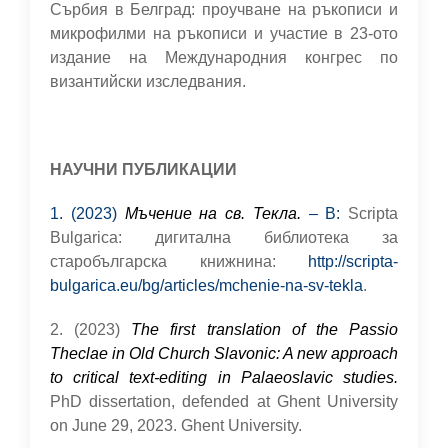
Сърбия в Белград: проучване на ръкописи и
микрофилми на ръкописи и участие в 23-ото
издание на Международния конгрес по
византийски изследвания.
НАУЧНИ ПУБЛИКАЦИИ
1. (2023)
Мъчение на св. Текла.
– В:
Scripta
Bulgarica: дигитална библиотека за
старобългарска книжнина:
http://scripta-
bulgarica.eu/bg/articles/mchenie-na-sv-tekla
.
2. (2023)
The first translation of the Passio
Theclae in Old Church Slavonic: A new approach
to critical text-editing in Palaeoslavic studies.
PhD dissertation, defended at Ghent University
on June 29, 2023. Ghent University.