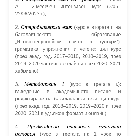
А1.1: 2-месечен интензивен курс (3/05–
22/06/2023 г.);
2.
Старобългарски език
(курс в втората г. на
бакалавърското образование
„Източноевропейски езици и култури“):
граматика, упражнения и четене; цял курс
(през акад. год. 2017–2018, 2018–2019, през
2019–2020 частично oнлайн и през 2020–2021
хибридно);
3.
Методология 2
(курс в третата г.):
въведение в академичното писане и
редактиране на бакалавърски тези; цял курс
(през акад. год. 2018–2019, 2019–2020 и през
2020–2021 в удължен формат и онлайн).
4.
Предмодерна славянска културна
история
(курс в третата г.): 1 урок по