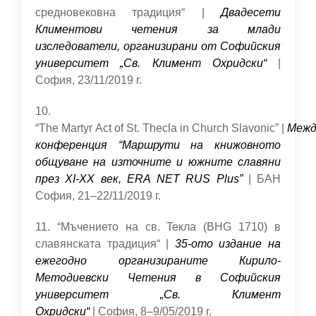
средновековна традиция“ |
Двадесети
Климентови четения за млади
изследователи, организирани от Софийския
университет „Св. Климент Охридски“
|
София, 23/11/2019 г.
10.
“The Martyr Act of St. Thecla in Church Slavonic” |
Межд
конференция “Maршрути на книжовното
общуване на източните и южните славяни
през XI-XX век, ERA NET RUS Plus”
| БАН
София, 21–22/11/2019 г.
11. “Мъчението на св. Teклa (BHG 1710) в
славянската традиция“ |
35-ото издание на
ежегодно организираните Кирило-
Методиевски Четения в Софийския
университет „Св. Климент
Охридски“
| София, 8–9/05/2019 г.