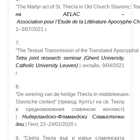
“The Martyr act of St. Thecla in Old Church Slavonic: Tow
на AELAC –
Association pour l’Etude de la Littérature Apocryphe Ch
1–3/07/2021 г.
7.
“The Textual Transmission of the Translated Apocryphal 
Tetra joint research seminar (Ghent University,
Catholic University Leuven)
| онлайн, 9/04/2021
г.
8.
“De verering van de heilige Thecla in middeleeuws-
Slavische context“ (превод: Култът на cв. Текла
в средновековния славянски контекст)
|
Нидерландско-Фламандски Славистични
дни
| Гент, 22–24/01/2020 г.
9. “Света Текла във и извън славянската