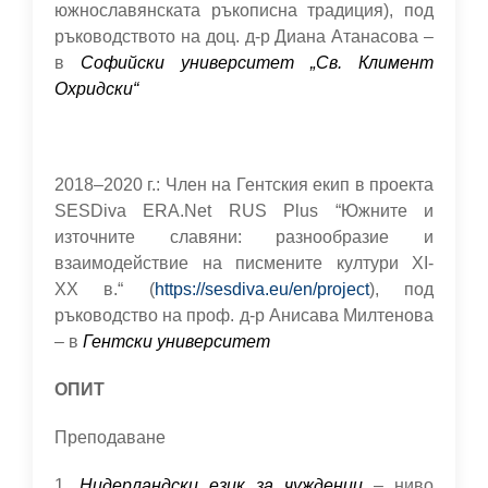
южнославянската ръкописна традиция), под
ръководството на доц. д-р Диана Атанасова –
в
Софийски университет „Св. Климент
Охридски“
2018–2020 г.: Член на Гентския екип в проекта
SESDiva ERA.Net RUS Plus “Южните и
източните славяни: разнообразие и
взаимодействие на писмените култури XI-
XX в.“ (
https://sesdiva.eu/en/project
), под
ръководство на проф. д-р Анисава Милтенова
– в
Гентски университет
ОПИТ
Преподаване
1.
Нидерландски език за чужденци
– ниво