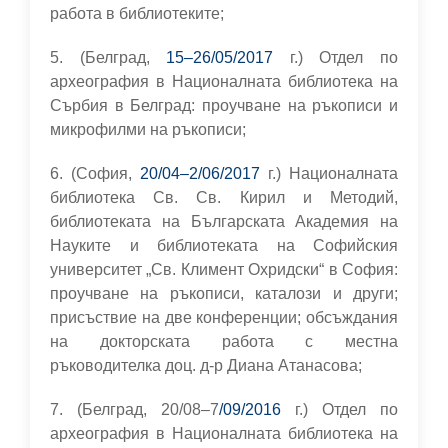
работа в библиотеките;
5. (Белград,
15–26/05/2017
г.) Отдел по
археография в Националната библиотека на
Сърбия в Белград: проучване на ръкописи и
микрофилми на ръкописи;
6. (София,
20/04–2/06/2017
г.) Националната
библиотека Св. Св. Кирил и Методий,
библиотеката на Българската Академия на
Науките и библиотеката на Софийския
университет „Св. Климент Охридски“ в София:
проучване на ръкописи, каталози и други;
присъствие на две конференции; обсъждания
на докторската работа с местна
ръководителка доц. д-р Диана Атанасова;
7. (Белград, 20/08–7
/09/2016
г.) Отдел по
археография в Националната библиотека на