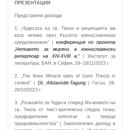
ПРЕЗЕНТАЦИИ
Представени доклади
1. „Чудесата на св. Текла и рецепцията им
като четиво през Късното южнославянско
средновековие“ |
конференция по проекта
„Четивото за миряни в южнославянски
репертоар на XIV-XVIII в.“
| Институт за
литература, БАН, в София, 16–18/11/2023 г.
2. „The three Miracle tales of Saint Thecla in
context” |
16. Altslavistik-Tagung
| Гисън, 26-
28/10/2023 г.
3. „Разказите за Чудеса според Мъчението на
св. Текла от текст-критическа гледна точка:
предварителни хипотези и текущи
предизвикателства“ | Закончателен доклад в