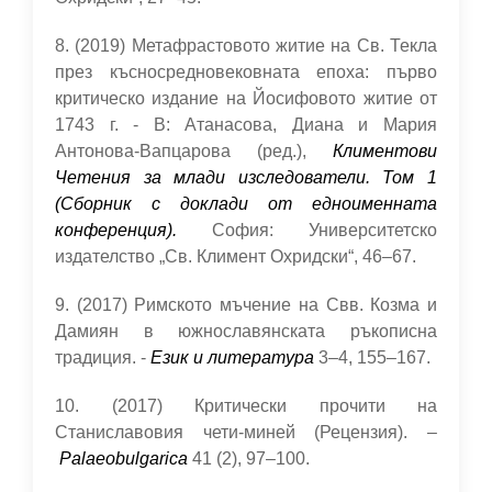
8. (2019) Метафрастовото житие на Св. Текла
през късносредновековната епоха: първо
критическо издание на Йосифовото житие от
1743 г. - В: Атанасова, Диана и Мария
Антонова-Вапцарова (ред.),
Климентови
Четения за млади изследователи. Том 1
(Сборник с доклади от едноименната
конференция).
София: Университетско
издателство „Св. Климент Охридски“, 46–67.
9. (2017) Римското мъчение на Свв. Козма и
Дамиян в южнославянската ръкописна
традиция. -
Език и литература
3–4, 155–167.
10. (2017) Критически прочити на
Станиславовия чети-миней (Рецензия). –
Palaeobulgarica
41 (2), 97–100.