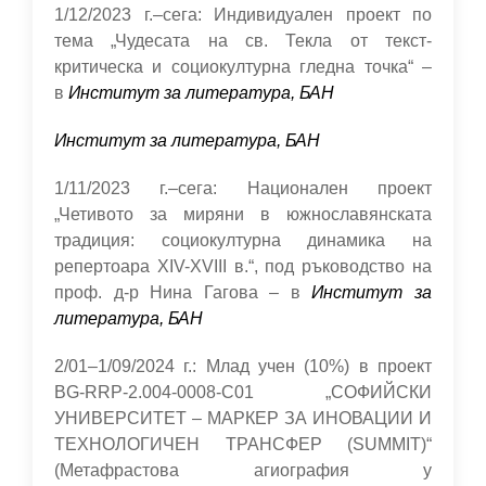
1/12/2023 г.–сега: Индивидуален проект по
тема „Чудесата на св. Текла от текст-
критическа и социокултурна гледна точка“ –
в
Институт за литература, БАН
Институт за литература, БАН
1/11/2023 г.–сега: Национален проект
„Четивото за миряни в южнославянската
традиция: социокултурна динамика на
репертоара XIV-XVIII в.“, под ръководство на
проф. д-р Нина Гагова – в
Институт за
литература, БАН
2/01–1/09/2024 г.: Млад учен
(10%)
в проект
BG-RRP-2.004-0008-C01 „СОФИЙСКИ
УНИВЕРСИТЕТ – МАРКЕР ЗА ИНОВАЦИИ И
ТЕХНОЛОГИЧЕН ТРАНСФЕР (SUMMIT)“
(Метафрастова агиография у