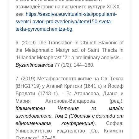
взаимодействие на писмените култури XI-XX
век:
https://sesdiva.eu/virtualni-stai/populiarni-
sventci-avtori-proizvedeniya/item/150-sveta-
tekla-pyrvomuchenitza-bg
.
6. (2019) The Translation in Church Slavonic of
the Metaphrastic Martyr act of Saint Thecla in
‘Hilandar Metaphrast °2’: a preliminary analysis. -
Byzantinoslavica
77 (1/2), 144–160.
7. (2019) Метафрастовото житие на Св. Текла
(BHG1719) у Агапий Критски (1641 г.) и Йосиф
Брадати (1743 г.). - В: Атанасова, Диана и
Мария Антонова-Вапцарова (ред.),
Климентови Четения за млади
изследователи. Том 1 (Сборник с доклади от
едноименната конференция).
София:
Университетско издателство „Св. Климент
Охридски“, 27–45.