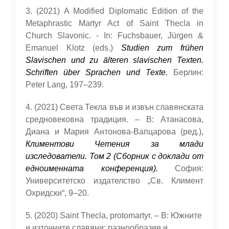
3. (2021) A Modified Diplomatic Edition of the
Metaphrastic Martyr Act of Saint Thecla in
Church Slavonic. - In: Fuchsbauer, Jürgen &
Emanuel Klotz (eds.)
Studien zum frühen
Slavischen und zu älteren slavischen Texten.
Schriften über Sprachen und Texte.
Берлин:
Peter Lang, 197–239.
4. (2021) Света Текла във и извън славянската
средновековна традиция. – В: Атанасова,
Диана и Мария Антонова-Вапцарова (ред.),
Климентови Четения за млади
изследователи. Том 2 (Сборник с доклади от
едноименната конференция).
София:
Университетско издателство „Св. Климент
Охридски“, 9–20.
5. (2020) Saint Thecla, protomartyr. – В: Южните
и източните славяни: разнообразие и