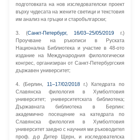
подготовката на нов изследователски проект
върху чудесата на жените светици и текстовия
им анализ на гръцки и старобългарски;
3. (
Санкт-Петербург, 16/03–25/05/2019
г.)
Проучване на ръкописи в Руската
Национална Библиотека и участие в 48-ото
издание на Международния филологически
конгрес, организиран от Санкт-Петербургския
държавен университет;
4. (Берлин,
11–17/02/2018
г.) Катедрата по
Славянска филология в Хумболтовия
университет; университетската библиотека;
Държавната библиотека в Берлин:
академично посещение на катедрата по
Славянска филология в Хумболтовия
университет заедно с научния ми ръководител
проф. д-р Дитер Щерн, и изследователска