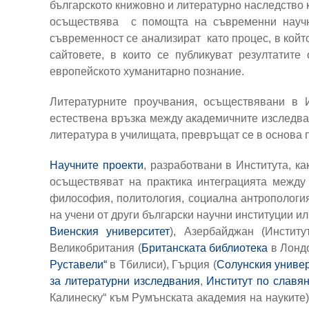
българското книжовно и литературно наследство к
осъществява с помощта на съвременни научни
съвременност се анализират като процес, в койт
сайтовете, в които се публикуват резултатите
европейското хуманитарно познание.
Литературните проучвания, осъществявани в И
естествена връзка между академичните изследван
литература в училищата, превръщат се в основа 
Научните проекти
, разработвани в Института, ка
осъществяват на практика интеграцията между б
философия, политология, социална антропология,
на учени от други български научни институции и
Виенския университет
), Азербайджан (Инстит
Великобритания (
Британската библиотека
в Лондо
Руставели“
в Тбилиси), Гърция (
Солунския универ
за литературни изследвания
,
Институт по славя
Калинеску“ към Румънската академия на науките),