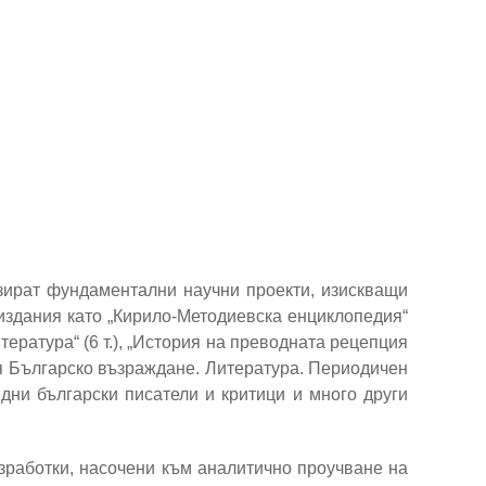
зират фундаментални научни проекти, изискващи
издания като „Кирило-Методиевска енциклопедия“
литература“ (6 т.), „История на преводната рецепция
ия Българско възраждане. Литература. Периодичен
видни български писатели и критици и много други
зработки, насочени към аналитично проучване на