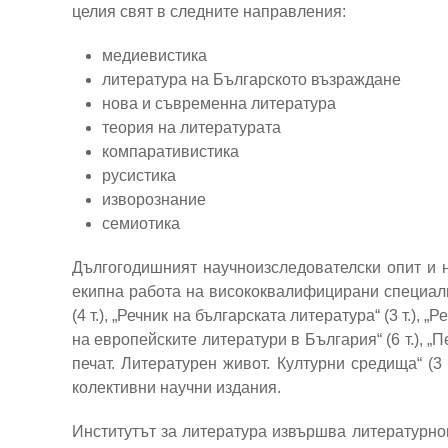
целия свят в следните направления:
медиевистика
литература на Българското възраждане
нова и съвременна литература
теория на литературата
компаративистика
русистика
изворознание
семиотика
Дългогодишният научноизследователски опит и 
екипна работа на висококвалифицирани специали
(4 т.), „Речник на българската литература“ (3 т.),
на европейските литератури в България“ (6 т.), 
печат. Литературен живот. Културни средища“ (3 
колективни научни издания.
Институтът за литература извършва литературно