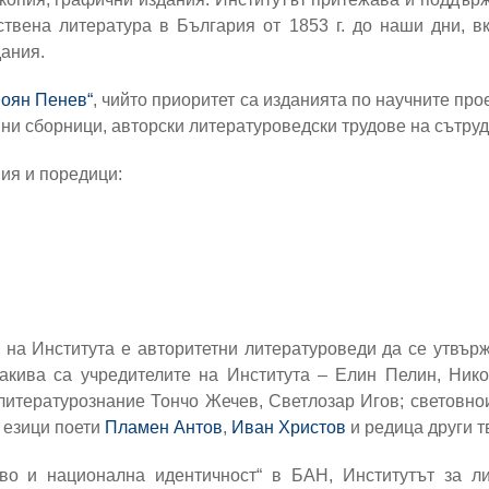
твена литература в България от 1853 г. до наши дни, в
дания.
Боян Пенев“
, чийто приоритет са изданията по научните про
ни сборници, авторски литературоведски трудове на сътруд
ия и поредици:
на Института е авторитетни литературоведи да се утвържд
акива са учредителите на Института – Елин Пелин, Ник
итературознание Тончо Жечев, Светлозар Игов; световно
 езици поети
Пламен Антов
,
Иван Христов
и редица други т
тво и национална идентичност“ в БАН, Институтът за ли