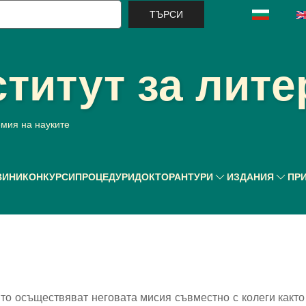
ърси
титут за лите
емия на науките
ВИНИ
КОНКУРСИ
ПРОЦЕДУРИ
ДОКТОРАНТУРИ
ИЗДАНИЯ
ПР
то осъществяват неговата мисия съвместно с колеги както 