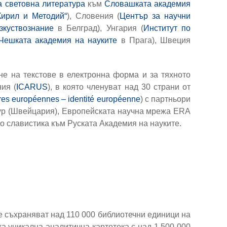
а световна литература
към
Словашката академия
Кирил и Методий“
), Словения (
Център за научни
зкуствознание
в Белград), Унгария (
Институт по
Чешката академия на науките
в Прага), Швеция
не на текстове в електронна форма и за тяхното
ия (
ICARUS
), в която членуват над 30 страни от
res européennes – identité européenne
) с партньори
бур (Швейцария), Европейската научна мрежа ERA
по славистика към Руската Академия на науките.
е съхраняват над 110 000 библиотечни единици на
а уникална аналитична картотека с над 1 500 000