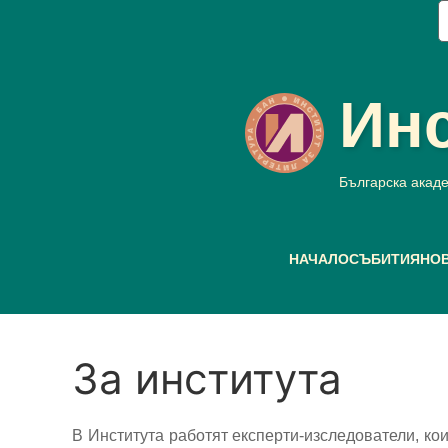
Премини
Т
към
основното
съдържание
Инс
Българска акад
Main
НАЧАЛО
СЪБИТИЯ
НО
menu
За института
В Института работят експерти-изследователи, кои