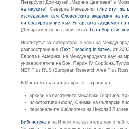
Петербург; Дом-музей „Марина Цветаева“ в Моск
на науките
), Северна Македония (
Институт за 
изследвания към Словенската академия на нау
литературознание
към
Унгарската академия на 
(Департаменти по славистика в
Гьотеборгския ун
Институтът за литература е член на Международ
разпространение (
Text Encoding Initiative
, от 200
Европа и Америка, на Международната научна мре
университетите на Бон, Париж IV Сорбона, Тулу
NET Plus RUS (European Research Area Plus Russi
В Института за литература се съхраняват:
архиви на писателите Михалаки Георгиев, Хр
илюстративен фонд „Снимки на български писа
персоналните библиотеки на Николай Лилиев
Библиотеката
на Института за литература е най-
15 езика – книги, периодични издания, дигитални