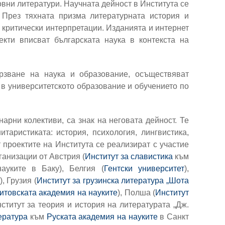
овни литератури. Научната дейност в Института се
През тяхната призма литературната история и
 критически интерпретации. Изданията и интернет
екти вписват българската наука в контекста на
ързване на наука и образование, осъществяват
 в университетското образование и обучението по
арни колективи, са знак на неговата дейност. Те
таристиката: история, психология, лингвистика,
 проектите на Института се реализират с участие
ганизации от Австрия (
Институт за славистика
към
ауките в Баку), Белгия (
Гентски университет
),
), Грузия (
Институт за грузинска литература „Шота
итовската академия на науките
), Полша (
Институт
нститут за теория и история на литературата „Дж.
ература
към
Руската академия на науките
в Санкт