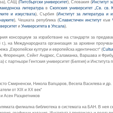
ва), САЩ (
Питсбъргски университет
), Словакия (
Институт з
македонска литература
в
Скопския университет „Св. св. 
ките и изкуствата
), Сърбия (
Институт за литература и и
науките
), Чешката република (
Славистичен институт
към
иверситет
и
Университета в Упсала
).
ния консорциум за изработване на стандарти за предава
3 г.), на Международната организация за архивни проучван
жа „Европейски култури и европейска идентичност“ (
Cultu
за, Флоренция, Сейнт Андрюс, Саламанка, Варшава и Фри
a) с партньори Гентския университет (Белгия) и Института 
исто Смирненски, Никола Вапцаров, Весела Василева и др.
тели от ХІХ и ХХ век“
 и Асен Разцветников
голямата филиална библиотека в системата на БАН. В нея с
 копия, графични издания. Институтът притежава и поддърж