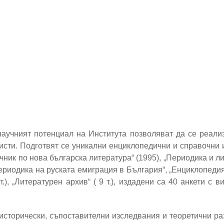
научният потенциал на Института позволяват да се реали
сти. Подготвят се уникални енциклопедични и справочни 
 „Речник по нова българска литература“ (1995), „Периодика и 
„Периодика на руската емиграция в България“, „Енциклопед
т.), „Литературен архив“ ( 9 т.), издадени са 40 анкети с 
исторически, съпоставителни изследвания и теоретични ра