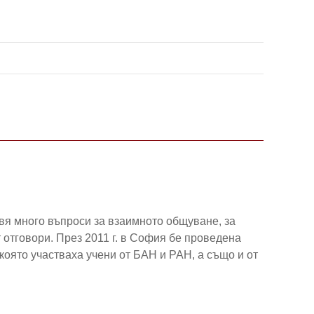
вя много въпроси за взаимното общуване, за
отговори. През 2011 г. в София бе проведена
 която участваха учени от БАН и РАН, а също и от